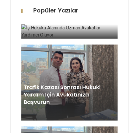
Popüler Yazılar
İş Hukuku Alanında Uzman
Avukatlar Yardımcı Oluyor
Trafik Kazası Sonrası Hukuki
Yardım İçin Avukatınıza
Başvurun