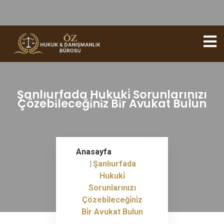
Şanlıurfada Hukuki̇ Sorunlarınızı
Çözebi̇leceği̇ni̇z Bi̇r Avukat Bulun
Anasayfa
Şanlıurfada
Hukuki̇
Sorunlarınızı
Çözebi̇leceği̇ni̇z
Bi̇r Avukat Bulun